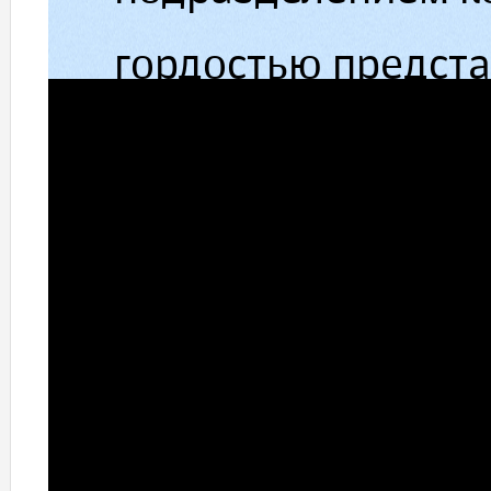
гордостью предст
одно передовое р
эстетической стом
фотографии. Эта к
включает в себя в
необходимые для 