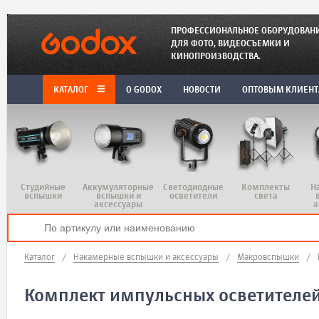
ПРОФЕССИОНАЛЬНОЕ ОБОРУДОВАН
ДЛЯ ФОТО, ВИДЕОСЪЕМКИ И
КИНОПРОИЗВОДСТВА.
КАТАЛОГ
O GODOX
НОВОСТИ
ОПТОВЫМ КЛИЕН
Студийные
Аккумуляторные
Светодиодные
Комплекты
Н
вспышки
вспышки и
осветители
света
аксессуары
а
Каталог
/
Накамерные вспышки и аксессуары
/
Макровспышки
/
Комплект импульсных осветителе