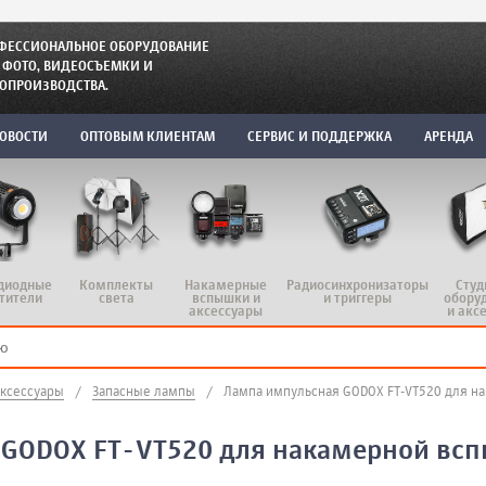
ФЕССИОНАЛЬНОЕ ОБОРУДОВАНИЕ
 ФОТО, ВИДЕОСЪЕМКИ И
ОПРОИЗВОДСТВА.
ОВОСТИ
ОПТОВЫМ КЛИЕНТАМ
СЕРВИС И ПОДДЕРЖКА
АРЕНДА
диодные
Комплекты
Радиосинхронизаторы
Студ
Накамерные
тители
света
и триггеры
обору
вспышки и
и акс
аксессуары
аксессуары
/
Запасные лампы
/
Лампа импульсная GODOX FT-VT520 для н
GODOX FT-VT520 для накамерной вс