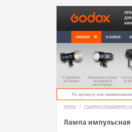
ПРО
ДЛЯ
КИН
КАТАЛОГ
O GODOX
Н
Студийные
Аккумуляторные
Свето
вспышки
вспышки и
осве
аксессуары
Каталог
/
Студийное оборудование и 
Лампа импульсная 