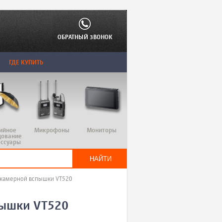
ОБРАТНЫЙ ЗВОНОК
ГДЕ КУПИТЬ
ийное
Микрофоны
Мониторы
дование
ессуары
акамерной вспышки VT520
пышки VT520