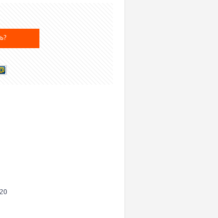
ь?
520